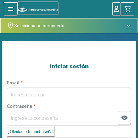
Selecciona un aeropuerto
Iniciar sesión
Email
*
Contraseña
*
¿Olvidaste tu contraseña?