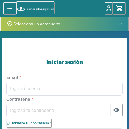
Selecciona un aeropuerto
Iniciar sesión
Email
*
Contraseña
*
¿Olvidaste tu contraseña?